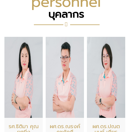
personnel
บุคลากร
รศ.ธิติมา คุณ
ผศ.ดร.ณรงค์
ผศ.ดร.ปณต
ยศยิ่ง
คชภักดี
นนท์ เถียร